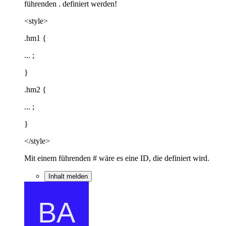
führenden . definiert werden!
<style>
.hm1 {
... ;
}
.hm2 {
... ;
}
</style>
Mit einem führenden # wäre es eine ID, die definiert wird.
Inhalt melden