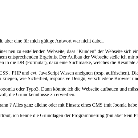
, aber eine für mich gültige Antwort war nicht dabei.
ner neu zu erstellenden Webseite, dass "Kunden" der Webseite sich ei
 entsprechenden Ergebnis. Der Aufbau der Webseite stelle ich mir rel
n in die DB (Formular), dazu eine Suchmaske, welches die Resultate an
S , PHP und evt. JavaScript Wissen aneignen (resp. auffrischen). Die d
zu kriegen, wie Sicherheit, responsive Design, verschiedene Browser und 
ooomla oder Typo3. Dann könnte ich die Webseite aufbauen und müsste
nnvoll, die Grundkenntnisse zu erwerben.
 kann ? Alles ganz alleine oder mit Einsatz eines CMS (mit Joomla hab
vertraut, ich kenne die Grundlagen der Programmierung (bin aber kein Pr