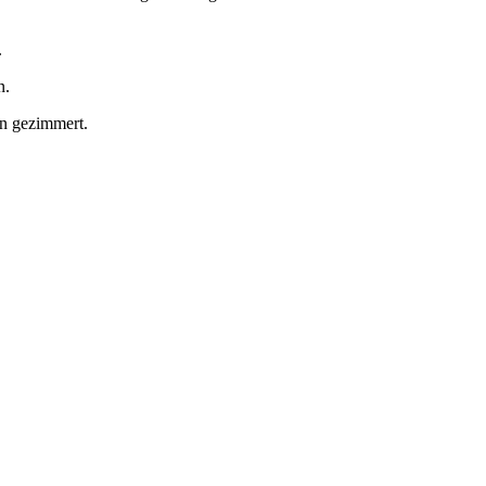
.
n.
in gezimmert.