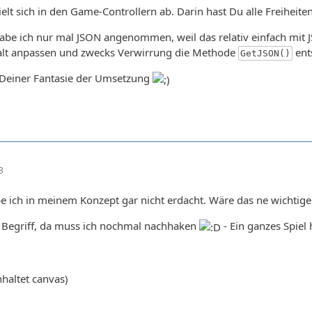
elt sich in den Game-Controllern ab. Darin hast Du alle Freiheit
be ich nur mal JSON angenommen, weil das relativ einfach mit JS
lt anpassen und zwecks Verwirrung die Methode
ent
GetJSON()
 Deiner Fantasie der Umsetzung
ame->Process( $_POST )->GetJSON();
3
e ich in meinem Konzept gar nicht erdacht. Wäre das ne wichtige
 Begriff, da muss ich nochmal nachhaken
- Ein ganzes Spiel 
nhaltet canvas)