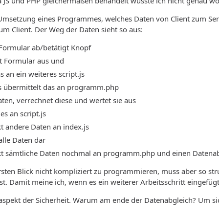
a JS und PHP gleichermaßen behandelt wusste ich nicht genau wo
 Umsetzung eines Programmes, welches Daten von Client zum Serv
m Client. Der Weg der Daten sieht so aus:
 Formular ab/betätigt Knopf
et Formular aus und
s an ein weiteres script.js
.js übermittelt das an programm.php
aten, verrechnet diese und wertet sie aus
es an script.js
ckt andere Daten an index.js
t alle Daten dar
ickt sämtliche Daten nochmal an programm.php und einen Datena
sten Blick nicht kompliziert zu programmieren, muss aber so struk
st. Damit meine ich, wenn es ein weiterer Arbeitsschritt eingefüg
ekt der Sicherheit. Warum am ende der Datenabgleich? Um sicher