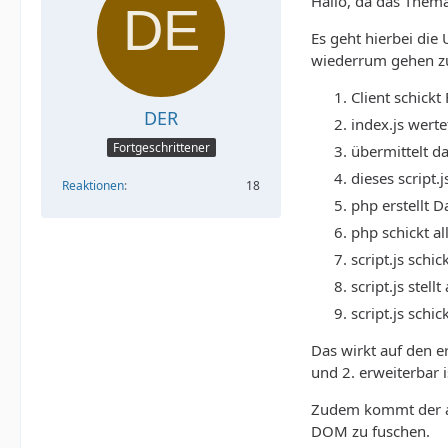
Hallo, da das Them
Es geht hierbei die
wiederrum gehen zu
Client schickt
DER
index.js wert
Fortgeschrittener
übermittelt da
dieses script
Reaktionen
18
php erstellt D
php schickt all
script.js schi
script.js stell
script.js sch
Das wirkt auf den er
und 2. erweiterbar i
Zudem kommt der asp
DOM zu fuschen.