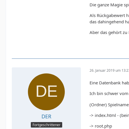
Die ganze Magie spi
Als Rückgabewert ha
das dahingehend ha
Aber das gehört zu
echo $G
26. Januar 2019 um 13:2
Eine Datenbank hab
Ich bin schwer vom
(Ordner) Spielname
-> index.html - (bei
DER
Fortgeschrittener
-> root.php