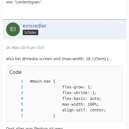
von "contentspan".
einsiedler
Schüler
29. März 2019 um 15:51
also bei @media screen and (max-width: 28.125em) {...
Code
            }
Dort alles was flexbox ist weg...