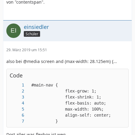
von "contentspan".
einsiedler
Schüler
29. März 2019 um 15:51
also bei @media screen and (max-width: 28.125em) {...
Code
            }
Dort alles was flexbox ist weg...