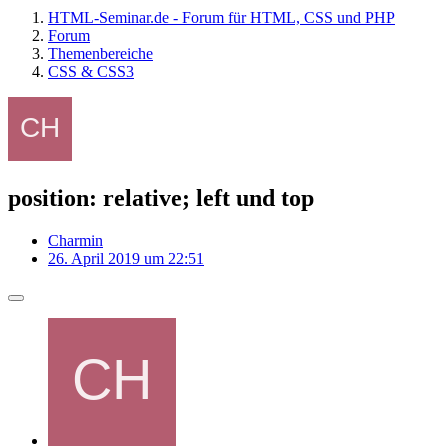
HTML-Seminar.de - Forum für HTML, CSS und PHP
Forum
Themenbereiche
CSS & CSS3
position: relative; left und top
Charmin
26. April 2019 um 22:51