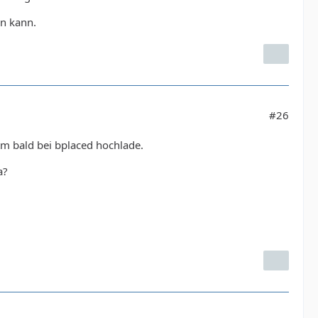
rn kann.
#26
m bald bei bplaced hochlade.
a?