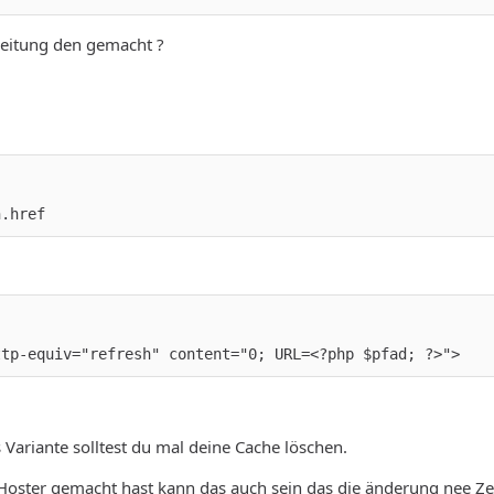
leitung den gemacht ?
n.href
ttp-equiv="refresh" content="0; URL=<?php $pfad; ?>">
 Variante solltest du mal deine Cache löschen.
oster gemacht hast kann das auch sein das die änderung nee Zei