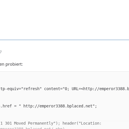
27
en probiert: