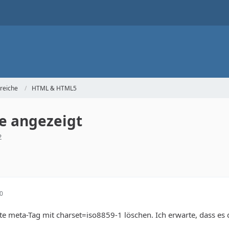
reiche
HTML & HTML5
de angezeigt
2
50
ite meta-Tag mit charset=iso8859-1 löschen. Ich erwarte, dass es d