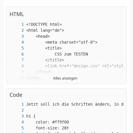
HTML
Alles anzeigen
Code
 <h2>Überschrift 2 </h2>