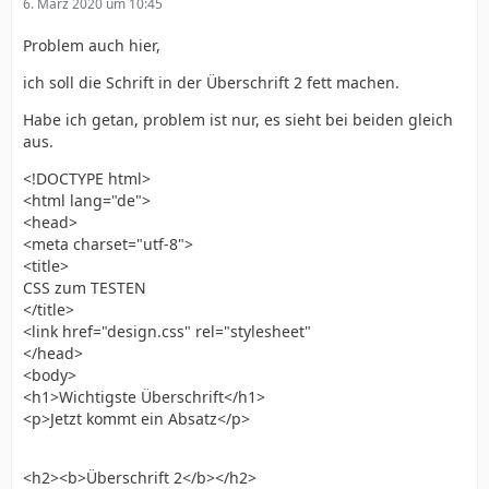
6. März 2020 um 10:45
Problem auch hier,
ich soll die Schrift in der Überschrift 2 fett machen.
Habe ich getan, problem ist nur, es sieht bei beiden gleich
aus.
<!DOCTYPE html>
<html lang="de">
<head>
<meta charset="utf-8">
<title>
CSS zum TESTEN
</title>
<link href="design.css" rel="stylesheet"
</head>
<body>
<h1>Wichtigste Überschrift</h1>
<p>Jetzt kommt ein Absatz</p>
<h2><b>Überschrift 2</b></h2>