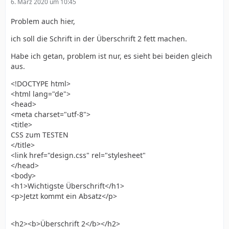
6. März 2020 um 10:45
Problem auch hier,
ich soll die Schrift in der Überschrift 2 fett machen.
Habe ich getan, problem ist nur, es sieht bei beiden gleich
aus.
<!DOCTYPE html>
<html lang="de">
<head>
<meta charset="utf-8">
<title>
CSS zum TESTEN
</title>
<link href="design.css" rel="stylesheet"
</head>
<body>
<h1>Wichtigste Überschrift</h1>
<p>Jetzt kommt ein Absatz</p>
<h2><b>Überschrift 2</b></h2>