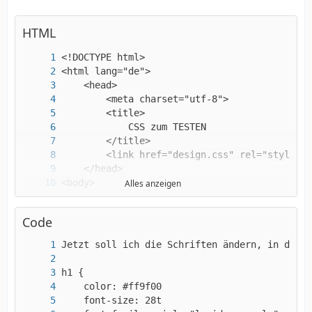
HTML
Alles anzeigen
Code
 <h2>Überschrift 2 </h2>