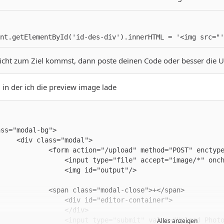
nt.getElementById('id-des-div').innerHTML = '<img src="'
cht zum Ziel kommst, dann poste deinen Code oder besser die URL
, in der ich die preview image lade
Alles anzeigen