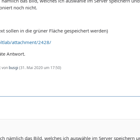
ämlich das Bild, welches ich auswähle im Server speichern und d
oniert noch nicht.
ext sollen in die grüner Fläche gespeichert werden)
ltlab/attachment/2428/
päte Antwort.
zt von
busgi
(
31. Mai 2020 um 17:50
)
 nämlich das Bild, welches ich auswähle im Server speichern un