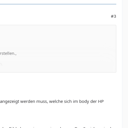
#3
stellen.,
n.
nd Bild auf Server.
r angezeigt werden muss, welche sich im body der HP
t auch alles.
te erstmal wissen was du genau vor hast