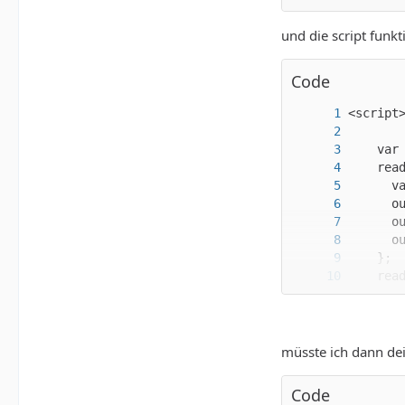
und die script funk
Code
       
    </s
müsste ich dann dei
Code