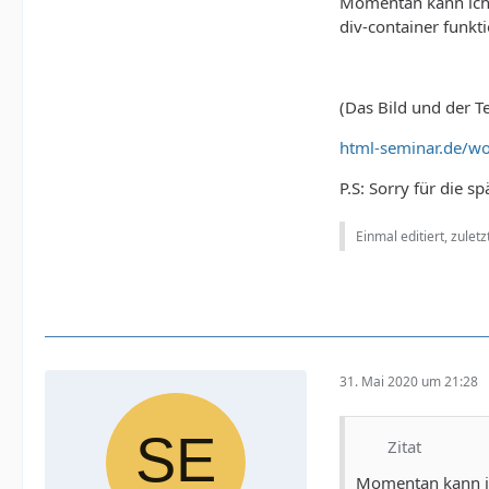
Momentan kann ich n
div-container funkti
(Das Bild und der T
html-seminar.de/wo
P.S: Sorry für die s
Einmal editiert, zulet
31. Mai 2020 um 21:28
Zitat
Momentan kann ich