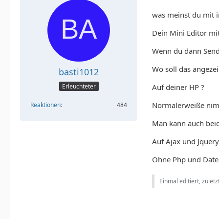
was meinst du mit 
Dein Mini Editor mi
Wenn du dann Senden
Wo soll das angeze
basti1012
Auf deiner HP ?
Erleuchteter
Normalerweiße nimmt
Reaktionen
484
Man kann auch beid
Auf Ajax und Jquery
Ohne Php und Daten
Einmal editiert, zulet