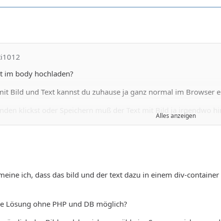
ti1012
t im body hochladen?
mit Bild und Text kannst du zuhause ja ganz normal im Browser er
en klickst oder Speichern muß der Text mit Bild ja irgendwo hi
Alles anzeigen
zeigt werden ?
mt ein Php Script das in Empfang und speichert Text in der DB u
eine ich, dass das bild und der text dazu in einem div-containe
ides auf Server speichern.
ry kann man eigentlich verzichten , das Kann das Native Javascrip
ne Lösung ohne PHP und DB möglich?
enbanken könnte man auch mit firebase arbeiten ,aber man soll