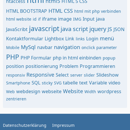
html5
htaccess
HTML 5 CSS
HTML CSS
HTML BOOTSTRAP
html mit php verbinden
iframe
image
Input
java
html website
id
if
IMG
javascript
java script
jquery
JS
JavaScribt
JSON
menü
Kontaktformular
Lightbox
Link
Login
links
MySql
navigation
navbar
Mobile
onclick
parameter
PHP
PHP Formular
php in html einbinden
popup
position
positionierung
Problem
Programmieren
Responsive
Select
Slideshow
responsiv
server
slider
SQL
tabelle
text
Variable
video
Smartphone
sticky
SVG
Website
webdesign
webseite
wordpress
Web
Width
zentrieren
Datenschutzerklärung
Impressum