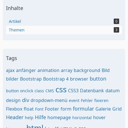
Inhalte
Artikel
0
Themen
3
Tags
ajax
anfänger
animation
array
background
Bild
button
bilder
Bootstrap
Bootstrap 4
browser
css
CSS3
Datenbank
datum
button onclick
class
CMS
div
design
dropdown-menü
event
Fehler
fixieren
formular
Flexbox
float
Footer
form
Galerie
Grid
Font
Header
Hilfe
homepage
hover
help
horizontal
html