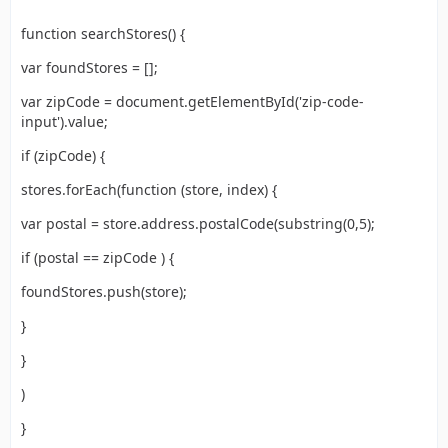
function searchStores() {
var foundStores = [];
var zipCode = document.getElementById('zip-code-
input').value;
if (zipCode) {
stores.forEach(function (store, index) {
var postal = store.address.postalCode(substring(0,5);
if (postal == zipCode ) {
foundStores.push(store);
}
}
)
}