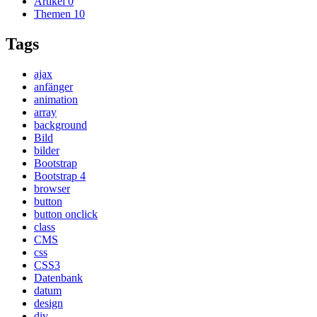
Artikel
0
Themen
10
Tags
ajax
anfänger
animation
array
background
Bild
bilder
Bootstrap
Bootstrap 4
browser
button
button onclick
class
CMS
css
CSS3
Datenbank
datum
design
div