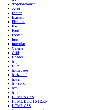
dropdown-menü
event
Fehler
fixieren
Flexbox
float
Font
Footer
form
formular
Galerie
Grid
Header
help
Hilfe
homepage
horizontal
hover
htaccess
html
html5
HTML 5 CSS
HTML BOOTSTRAP
HTML CSS