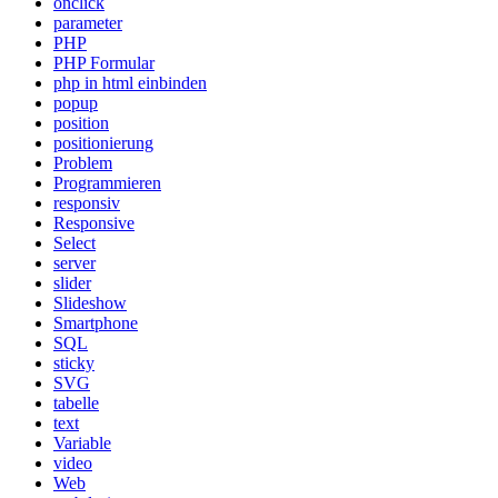
onclick
parameter
PHP
PHP Formular
php in html einbinden
popup
position
positionierung
Problem
Programmieren
responsiv
Responsive
Select
server
slider
Slideshow
Smartphone
SQL
sticky
SVG
tabelle
text
Variable
video
Web