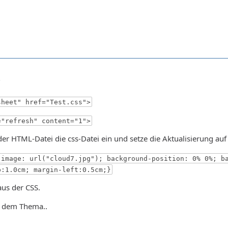
5
sheet" href="Test.css">
="refresh" content="1">
 der HTML-Datei die css-Datei ein und setze die Aktualisierung au
-image: url("cloud7.jpg"); background-position: 0% 0%; b
p:1.0cm; margin-left:0.5cm;}
aus der CSS.
n dem Thema..