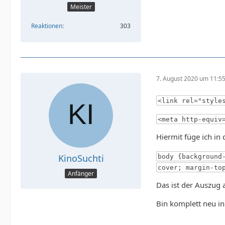
Meister
Reaktionen
303
7. August 2020 um 11:5
<link rel="style
<meta http-equiv
Hiermit füge ich in
KinoSuchti
body {background
cover; margin-to
Anfänger
Das ist der Auszug 
Bin komplett neu i