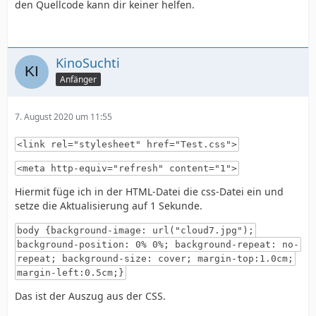
den Quellcode kann dir keiner helfen.
KinoSuchti
Anfänger
7. August 2020 um 11:55
<link rel="stylesheet" href="Test.css">
<meta http-equiv="refresh" content="1">
Hiermit füge ich in der HTML-Datei die css-Datei ein und
setze die Aktualisierung auf 1 Sekunde.
body {background-image: url("cloud7.jpg");
background-position: 0% 0%; background-repeat: no-
repeat; background-size: cover; margin-top:1.0cm;
margin-left:0.5cm;}
Das ist der Auszug aus der CSS.