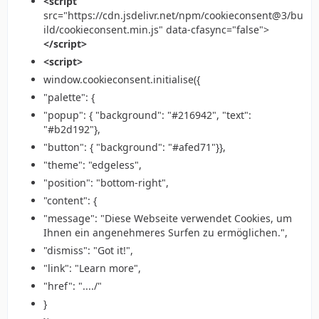
<script
src="https://cdn.jsdelivr.net/npm/cookieconsent@3/bu
ild/cookieconsent.min.js" data-cfasync="false">
</script>
<script>
window.cookieconsent.initialise({
"palette": {
"popup": { "background": "#216942", "text":
"#b2d192"},
"button": { "background": "#afed71"}},
"theme": "edgeless",
"position": "bottom-right",
"content": {
"message": "Diese Webseite verwendet Cookies, um
Ihnen ein angenehmeres Surfen zu ermöglichen.",
"dismiss": "Got it!",
"link": "Learn more",
"href": "..../"
}