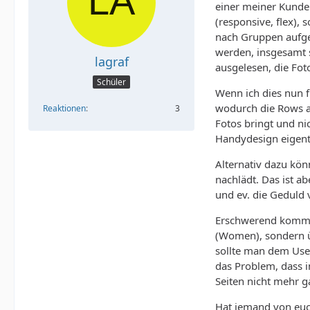
einer meiner Kunden
(responsive, flex),
nach Gruppen aufge
werden, insgesamt 
lagraf
ausgelesen, die Fot
Schüler
Wenn ich dies nun f
wodurch die Rows a
Reaktionen
3
Fotos bringt und ni
Handydesign eigentl
Alternativ dazu kön
nachlädt. Das ist a
und ev. die Geduld v
Erschwerend kommt 
(Women), sondern 
sollte man dem Use
das Problem, dass i
Seiten nicht mehr g
Hat jemand von euc