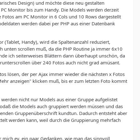
arisches Design) und möchte diese neu gestalten
om PC Monitor bis zum Handy. Die Models werden derzeit
Fotos am PC Monitor in 6 Cols und 10 Rows dargestellt
Modeldaten werden dabei per PHP aus einer Datenbank
 (Tablet, Handy), wird die Spaltenanzahl reduziert,
h unten scrollen muß, da die PHP Routine ja immer 6x10
nde ich seitenweises Blättern dann überhaupt unschön, da
n runterscrollen über 240 Fotos auch nicht grad amüsant.
os lösen, der per Ajax immer wieder die nächsten x Fotos
"Mehr anzeigen" klicken muß, bis er zum letzten Foto kommt
erden nicht nur Models aus einer Gruppe aufgelistet
odaß die Models auch gruppiert werden müssen und das
chenden Gruppenüberschrift kundtun. Dadurch entsteht aber
ittelt werden kann, weil durch die Gruppierung mehrfach
 mich ev. ein paar Gedanken, wie man das sinnvoll