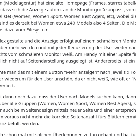
 (Modelagentur) hat eine alte Homepage (Frames, starres tabell
 sodass sich die Anzeige autom. an die Monitorgröße anpasst, v
listet (Women, Women Sport, Women Best Agers, etc), wobei die 
sind es derzeit bei Women etwa 240 Models also 4 Seiten. Die 
os dazu vom Filesystem.
lex gestalte und die Anzeige erfolgt auf einem schmäleren Monitor
ber mehr werden und mit jeder Reduzierung der User weiter nac
chts vom schmäleren Monitor weiß. Am Handy mit einer Spalte fi
ich nicht auf Seitendarstellung ausgelegt ist. Andererseits ist ei
nte man das mit einem Button "Mehr anzeigen" nach jeweils x Fot
ber wiederum für den User unschön, da er nicht weiß, wie oft er 
erliert.
dann noch dazu, dass der User nach Models suchen kann, dann w
über alle Gruppen (Women, Women Sport, Women Best Agers), s
r auch beim Seitendesign mittels neuer Seite und einer entspre
m voraus nicht mehr die korrekte Seitenanzahl fürs Blättern erm
anz befüllt werden.
h schon mal mit solchen Überlegungen zu tun gehabt und hat für