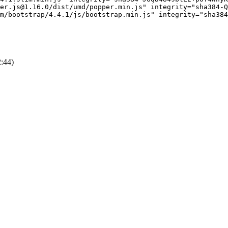
2:44
)