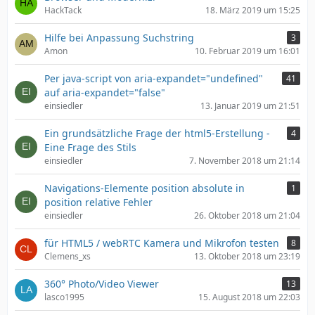
HackTack
18. März 2019 um 15:25
Hilfe bei Anpassung Suchstring
3
Amon
10. Februar 2019 um 16:01
Per java-script von aria-expandet="undefined"
41
auf aria-expandet="false"
einsiedler
13. Januar 2019 um 21:51
Ein grundsätzliche Frage der html5-Erstellung -
4
Eine Frage des Stils
einsiedler
7. November 2018 um 21:14
Navigations-Elemente position absolute in
1
position relative Fehler
einsiedler
26. Oktober 2018 um 21:04
für HTML5 / webRTC Kamera und Mikrofon testen
8
Clemens_xs
13. Oktober 2018 um 23:19
360° Photo/Video Viewer
13
lasco1995
15. August 2018 um 22:03