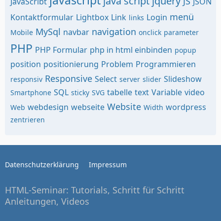
javascript
java script
jquery
JS
JavaScribt
JSON
menü
Kontaktformular
Lightbox
Link
Login
links
MySql
navigation
navbar
Mobile
onclick
parameter
PHP
PHP Formular
php in html einbinden
popup
position
positionierung
Problem
Programmieren
Responsive
Select
Slideshow
responsiv
server
slider
SQL
tabelle
text
Variable
video
Smartphone
sticky
SVG
Website
webdesign
webseite
wordpress
Web
Width
zentrieren
Datenschutzerklärung
Impressum
HTML-Seminar: Tutorials, Schritt für Schritt
Anleitungen, Videos