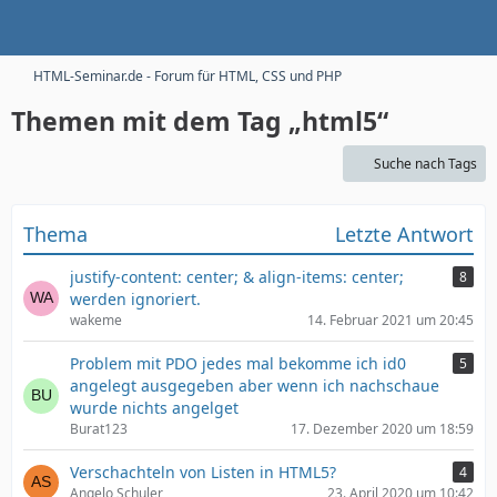
HTML-Seminar.de - Forum für HTML, CSS und PHP
Themen mit dem Tag „html5“
Suche nach Tags
Thema
Letzte Antwort
justify-content: center; & align-items: center;
8
werden ignoriert.
wakeme
14. Februar 2021 um 20:45
Problem mit PDO jedes mal bekomme ich id0
5
angelegt ausgegeben aber wenn ich nachschaue
wurde nichts angelget
Burat123
17. Dezember 2020 um 18:59
Verschachteln von Listen in HTML5?
4
Angelo Schuler
23. April 2020 um 10:42