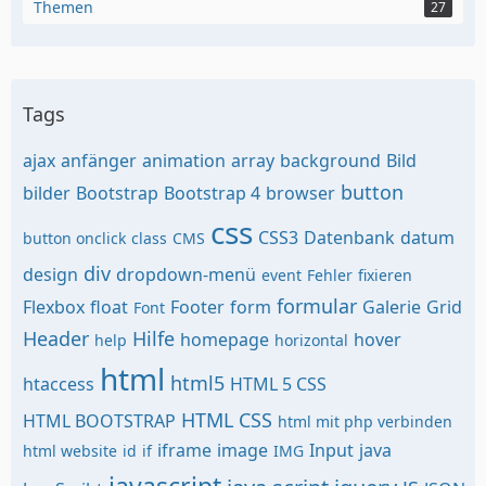
Themen
27
Tags
ajax
anfänger
animation
array
background
Bild
button
bilder
Bootstrap
Bootstrap 4
browser
css
CSS3
Datenbank
datum
button onclick
class
CMS
div
design
dropdown-menü
event
Fehler
fixieren
formular
Flexbox
float
Footer
form
Galerie
Grid
Font
Header
Hilfe
homepage
hover
help
horizontal
html
html5
htaccess
HTML 5 CSS
HTML CSS
HTML BOOTSTRAP
html mit php verbinden
iframe
image
Input
java
html website
id
if
IMG