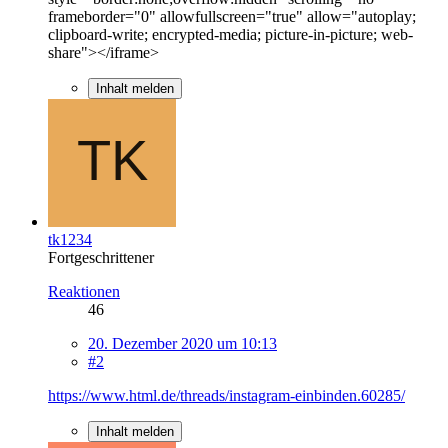
frameborder="0" allowfullscreen="true" allow="autoplay;
clipboard-write; encrypted-media; picture-in-picture; web-
share"></iframe>
Inhalt melden
tk1234
Fortgeschrittener
Reaktionen
46
20. Dezember 2020 um 10:13
#2
https://www.html.de/threads/instagram-einbinden.60285/
Inhalt melden