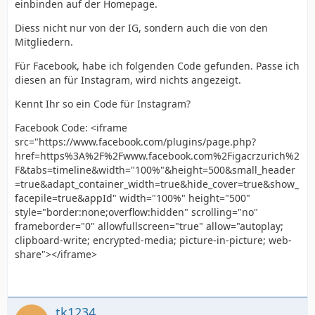
einbinden auf der Homepage.
Diess nicht nur von der IG, sondern auch die von den
Mitgliedern.
Für Facebook, habe ich folgenden Code gefunden. Passe ich
diesen an für Instagram, wird nichts angezeigt.
Kennt Ihr so ein Code für Instagram?
Facebook Code: <iframe
src="https://www.facebook.com/plugins/page.php?
href=https%3A%2F%2Fwww.facebook.com%2Figacrzurich%2
F&tabs=timeline&width="100%"&height=500&small_header
=true&adapt_container_width=true&hide_cover=true&show_
facepile=true&appId" width="100%" height="500"
style="border:none;overflow:hidden" scrolling="no"
frameborder="0" allowfullscreen="true" allow="autoplay;
clipboard-write; encrypted-media; picture-in-picture; web-
share"></iframe>
tk1234