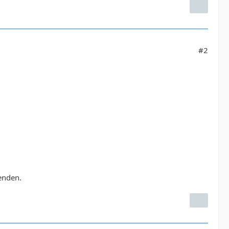
#2
enden.