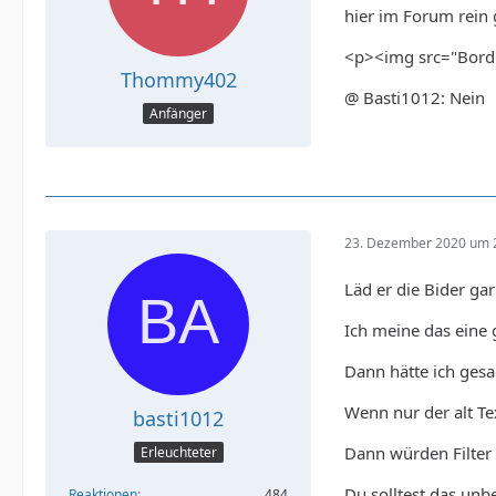
hier im Forum rein 
<p><img src="Bordu
Thommy402
@ Basti1012: Nein
Anfänger
23. Dezember 2020 um 
Läd er die Bider gar
Ich meine das eine
Dann hätte ich gesa
Wenn nur der alt Tex
basti1012
Dann würden Filter 
Erleuchteter
Du solltest das unb
Reaktionen
484