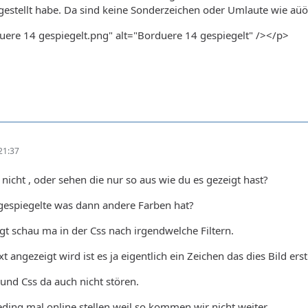
gestellt habe. Da sind keine Sonderzeichen oder Umlaute wie aü
ere 14 gespiegelt.png" alt="Borduere 14 gespiegelt" /></p>
21:37
 nicht , oder sehen die nur so aus wie du es gezeigt hast?
 gespiegelte was dann andere Farben hat?
gt schau ma in der Css nach irgendwelche Filtern.
t angezeigt wird ist es ja eigentlich ein Zeichen das dies Bild er
und Css da auch nicht stören.
eding mal online stellen weil so kommen wir nicht weiter.