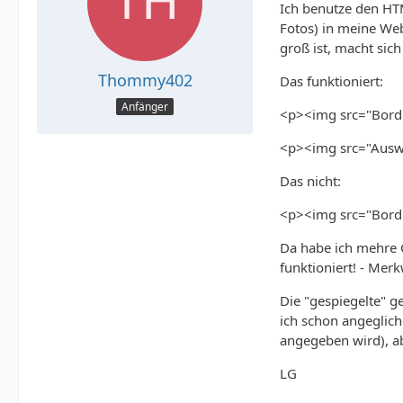
Ich benutze den HT
Fotos) in meine Web
groß ist, macht sich
Thommy402
Das funktioniert:
Anfänger
<p><img src="Bordu
<p><img src="Ausw
Das nicht:
<p><img src="Bordu
Da habe ich mehre Gr
funktioniert! - Mer
Die "gespiegelte" g
ich schon angeglich
angegeben wird), ab
LG