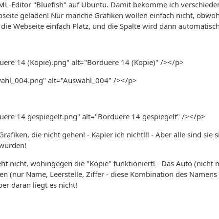
ML-Editor "Bluefish" auf Ubuntu. Damit bekomme ich verschieden
seite geladen! Nur manche Grafiken wollen einfach nicht, obwohl
 die Webseite einfach Platz, und die Spalte wird dann automatisch 
ere 14 (Kopie).png" alt="Borduere 14 (Kopie)" /></p>
ahl_004.png" alt="Auswahl_004" /></p>
ere 14 gespiegelt.png" alt="Borduere 14 gespiegelt" /></p>
afiken, die nicht gehen! - Kapier ich nicht!!! - Aber alle sind sie 
kwürden!
eht nicht, wohingegen die "Kopie" funktioniert! - Das Auto (nicht 
en (nur Name, Leerstelle, Ziffer - diese Kombination des Namens
er daran liegt es nicht!