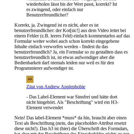
wiederholen lässt bis der Wert passt, korrekt? Ist
es zwingend, oder einfach nur
Benutzerfreundlicher?
Korrekt, ja. Zwingend ist es nicht, aber es ist
benutzerfreundlicher: der Kot[sic!] aus dem Video leitet bei
einem Fehler (z.B. leeres Feld) einfach kommentarlos auf das
Formular weiter wobei auch schon korrekt eingegebene
Inhalte einfach verworfen werden - findest du das
benutzerfreundlich? Ja, ein Formular so zu gestallten dass es
benutzerfreundlich ist, ist etwas aufwendiger aber die
Bedienbarkeit darf niemals leiden nur weil es für den
Programmierer aufwendiger ist.
Zitat von Andrew Applephobie
- Das Label-Element war Sinnfrei und hätte dort
nicht hingehört. Als "Beschriftung" wird ein H3-
Element verwendet
Nein! Das label-Element *muss* da hin, braucht aber einen
Text als Beschriftung (nein, das placeholder-Attribut ersetzt
diese nicht!). Das h3 ist (hier) die Überschrift des Formulars,
hat aber mit der Beschriftung des Eingabefeldes nichts zu tun.