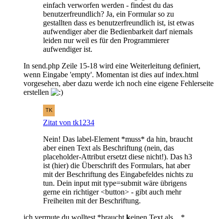
einfach verworfen werden - findest du das
benutzerfreundlich? Ja, ein Formular so zu
gestallten dass es benutzerfreundlich ist, ist etwas
aufwendiger aber die Bedienbarkeit darf niemals
leiden nur weil es für den Programmierer
aufwendiger ist.
In send.php Zeile 15-18 wird eine Weiterleitung definiert,
wenn Eingabe 'empty'. Momentan ist dies auf index.html
vorgesehen, aber dazu werde ich noch eine eigene Fehlerseite
erstellen
Zitat von tk1234
Nein! Das label-Element *muss* da hin, braucht
aber einen Text als Beschriftung (nein, das
placeholder-Attribut ersetzt diese nicht!). Das h3
ist (hier) die Überschrift des Formulars, hat aber
mit der Beschriftung des Eingabefeldes nichts zu
tun. Dein input mit type=submit wäre übrigens
gerne ein richtiger <button> - gibt auch mehr
Freiheiten mit der Beschriftung.
ich vermute du wolltest *braucht
k
einen Text als....*