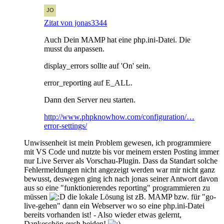
Zitat von jonas3344
Auch Dein MAMP hat eine php.ini-Datei. Die
musst du anpassen.
display_errors sollte auf 'On' sein.
error_reporting auf E_ALL.
Dann den Server neu starten.
http://www.phpknowhow.com/configuration/…
error-settings/
Unwissenheit ist mein Problem gewesen, ich programmiere
mit VS Code und nutzte bis vor meinem ersten Posting immer
nur Live Server als Vorschau-Plugin. Dass da Standart solche
Fehlermeldungen nicht angezeigt werden war mir nicht ganz
bewusst, deswegen ging ich nach jonas seiner Antwort davon
aus so eine "funktionierendes reporting" programmieren zu
müssen
die lokale Lösung ist zB. MAMP bzw. für "go-
live-gehen" dann ein Webserver wo so eine php.ini-Datei
bereits vorhanden ist! - Also wieder etwas gelernt,
Dankeschön euch beiden!