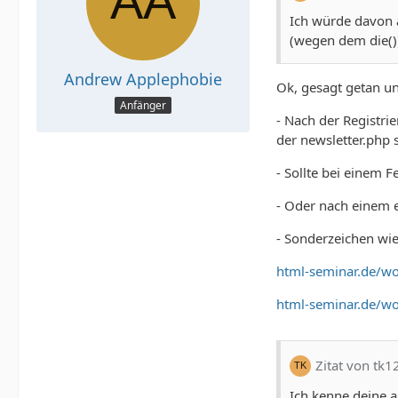
Ich würde davon a
(wegen dem die())
Andrew Applephobie
Ok, gesagt getan un
Anfänger
- Nach der Registri
der newsletter.php
- Sollte bei einem 
- Oder nach einem e
- Sonderzeichen wie
html-seminar.de/wo
html-seminar.de/wo
Zitat von tk1
Ich kenne deine a