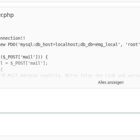
r.php
                 die('<div class="success">Herzlichen Gl
Alles anzeigen
ent->execute(array($mail));