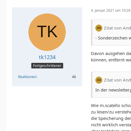
4. Januar 2021 um 10:28
Zitat von An
- Sonderzeichen w
Davon ausgehen dass
tk1234
können, entfernt we
Fortgeschrittener
Reaktionen
46
Zitat von An
In der newsletter
Wie m.scatello scho
zu lesen/zu versteh
die Speicherung der
nicht wirklich vers
aber trotzdem immer