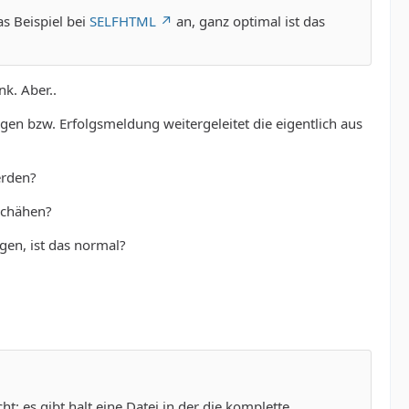
as Beispiel bei
SELFHTML
an, ganz optimal ist das
k. Aber..
gen bzw. Erfolgsmeldung weitergeleitet die eigentlich aus
erden?
eschähen?
gen, ist das normal?
t: es gibt halt eine Datei in der die komplette