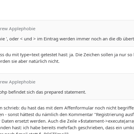
drew Applephobie
ie ', oder < und > im Eintrag werden immer noch an die db übert
 du mit type=text getestet hast: ja. Die Zeichen sollen ja nur s
rden sie aber natürlich nicht.
drew Applephobie
.php befindet sich das prepared statement.
n schrieb: du hast das mit dem Affenformular noch nicht begrif
en - sonst hättest du nämlich den Kommentar "Registrierung ausf
 Daten ersetzt werden. Auch die Zeile »$statement->execute(array
tanden hast: ich habe bereits mehrfach geschrieben, dass ein umko
 noch $mail statt $_POST['mail'].