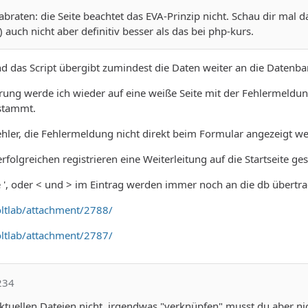
braten: die Seite beachtet das EVA-Prinzip nicht. Schau dir mal d
 auch nicht aber definitiv besser als das bei php-kurs.
d das Script übergibt zumindest die Daten weiter an die Datenban
erung werde ich wieder auf eine weiße Seite mit der Fehlermeldun
 stammt.
Fehler, die Fehlermeldung nicht direkt beim Formular angezeigt w
rfolgreichen registrieren eine Weiterleitung auf die Startseite g
 ', oder < und > im Eintrag werden immer noch an die db übertra
ltlab/attachment/2788/
ltlab/attachment/2787/
234
ktuellen Dateien nicht, irgendwas "verknüpfen" musst du aber nich