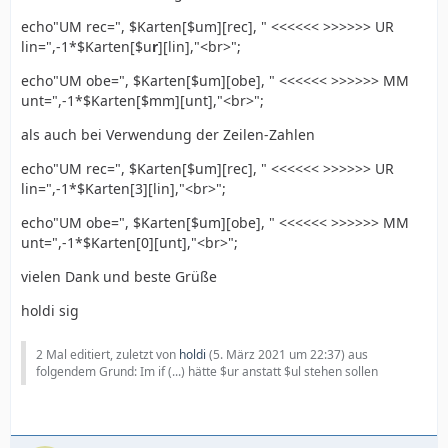
echo"UM rec=", $Karten[$um][rec], " <<<<<< >>>>>> UR
lin=",-1*$Karten[$u
r
][lin],"<br>";
echo"UM obe=", $Karten[$um][obe], " <<<<<< >>>>>> MM
unt=",-1*$Karten[$mm][unt],"<br>";
als auch bei Verwendung der Zeilen-Zahlen
echo"UM rec=", $Karten[$um][rec], " <<<<<< >>>>>> UR
lin=",-1*$Karten[3][lin],"<br>";
echo"UM obe=", $Karten[$um][obe], " <<<<<< >>>>>> MM
unt=",-1*$Karten[0][unt],"<br>";
vielen Dank und beste Grüße
holdi sig
2 Mal editiert, zuletzt von
holdi
(
5. März 2021 um 22:37
) aus
folgendem Grund: Im if (...) hätte $ur anstatt $ul stehen sollen