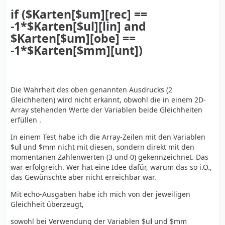
if ($Karten[$um][rec] ==
-1*$Karten[$u
l
][lin] and
$Karten[$um][obe] ==
-1*$Karten[$mm][unt])
Die Wahrheit des oben genannten Ausdrucks (2
Gleichheiten) wird nicht erkannt, obwohl die in einem 2D-
Array stehenden Werte der Variablen beide Gleichheiten
erfüllen .
In einem Test habe ich die Array-Zeilen mit den Variablen
$u
l
und $mm nicht mit diesen, sondern direkt mit den
momentanen Zahlenwerten (3 und 0) gekennzeichnet. Das
war erfolgreich. Wer hat eine Idee dafür, warum das so i.O.,
das Gewünschte aber nicht erreichbar war.
Mit echo-Ausgaben habe ich mich von der jeweiligen
Gleichheit überzeugt,
sowohl bei Verwendung der Variablen $u
l
und $mm