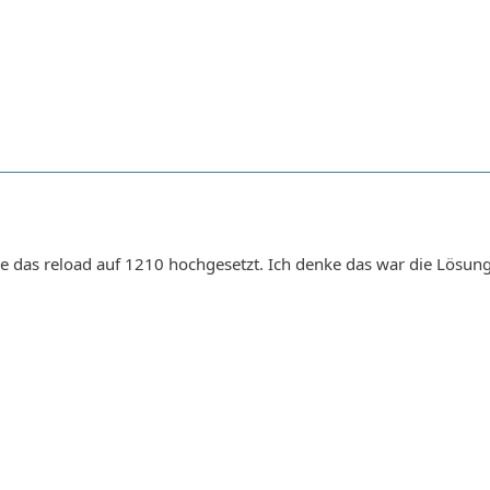
o strtr( file_get_contents(__DIR__ . '/webcam.html'), ['{
********************************************************
le das reload auf 1210 hochgesetzt. Ich denke das war die Lösung