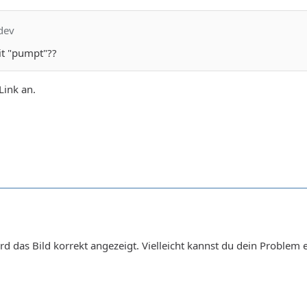
dev
t "pumpt"??
Link an.
ird das Bild korrekt angezeigt. Vielleicht kannst du dein Proble