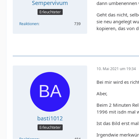
Sempervivum
dann umbenennen we
Erleuchteter
Geht das nicht, se
sie neu angelegt w
Reaktionen
739
kopieren, das von de
10. Mai 2021 um 19:34
Bei mir wird es rich
Aber,
Beim 2 Minuten Relo
1996 mit isdn mal 
basti1012
Ist das Bild erst ma
Erleuchteter
Irgendwie merkwürdi