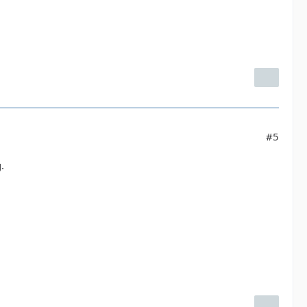
__LAST_IMAGE__}'=>$aImagesData[0]['filepath'], 
#5
**************************************************
.