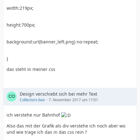
width:219px;
height:33px;
height:700px;
background:url(menue_bg.png);
background:url(banner_left.png) no-repeat;
}
}
#menue {
das steht in meiner css
width:960px;
Design verschiebt sich bei mehr Text
margin:0px auto;
Collectors-box
7. November 2017 um 17:01
ich verstehe nur Bahnhof
text-align:center;
Also das mit der Grafik als div verstehe ich noch aber wo
und wie trage ich das in das css rein ?
}