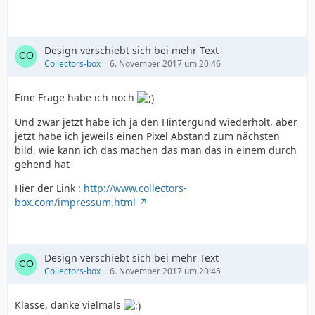
#infobox {
Design verschiebt sich bei mehr Text
width:960px;
Collectors-box
6. November 2017 um 20:46
Eine Frage habe ich noch
height:224px;
Und zwar jetzt habe ich ja den Hintergund wiederholt, aber
jetzt habe ich jeweils einen Pixel Abstand zum nächsten
background:url(bg_infobox.png) repeat-x;
bild, wie kann ich das machen das man das in einem durch
gehend hat
}
Hier der Link :
http://www.collectors-
box.com/impressum.html
#info_left {
float:left;
Design verschiebt sich bei mehr Text
Collectors-box
6. November 2017 um 20:45
width:475.5px;
Klasse, danke vielmals