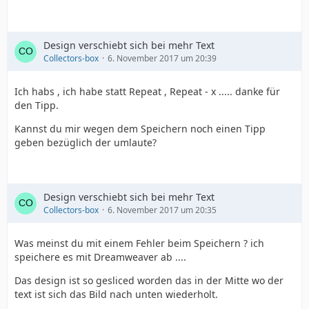
height:224px;
Design verschiebt sich bei mehr Text
}
Collectors-box
6. November 2017 um 20:39
##info_right {
Ich habs , ich habe statt Repeat , Repeat - x ..... danke für
den Tipp.
float:left;
Kannst du mir wegen dem Speichern noch einen Tipp
geben bezüglich der umlaute?
width:475.5px;
Design verschiebt sich bei mehr Text
height:224px;
Collectors-box
6. November 2017 um 20:35
}
Was meinst du mit einem Fehler beim Speichern ? ich
speichere es mit Dreamweaver ab ....
#info_middle {
Das design ist so gesliced worden das in der Mitte wo der
text ist sich das Bild nach unten wiederholt.