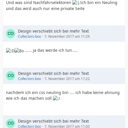
Und was sind Nachfahrselektoren
Ich bin ein Neuling
#menue a {
und das wird auch nur eine private Seite
text-decoration:none;
Design verschiebt sich bei mehr Text
Collectors-box
7. November 2017 um 11:29
}
...... ja das werde ich tun.....
.menue_button {
float:left;
Design verschiebt sich bei mehr Text
Collectors-box
7. November 2017 um 11:22
width:160px;
nachdem ich ein css neuling bin .... ich habe keine ahnung
wie ich das machen soll
heigt:33px;
background:url(menue_hover.png) no-repeat;
Design verschiebt sich bei mehr Text
Collectors-box
7. November 2017 um 11:03