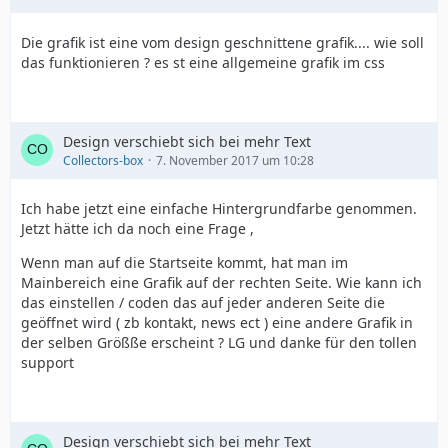
background-position: 0px 0px;
Die grafik ist eine vom design geschnittene grafik.... wie soll
das funktionieren ? es st eine allgemeine grafik im css
}
.menue_button p {
Design verschiebt sich bei mehr Text
Collectors-box
7. November 2017 um 10:28
font-size:16px;
Ich habe jetzt eine einfache Hintergrundfarbe genommen.
Jetzt hätte ich da noch eine Frage ,
font-family:arial;
Wenn man auf die Startseite kommt, hat man im
Mainbereich eine Grafik auf der rechten Seite. Wie kann ich
color:#666;
das einstellen / coden das auf jeder anderen Seite die
geöffnet wird ( zb kontakt, news ect ) eine andere Grafik in
margin: 0px;
der selben Größße erscheint ? LG und danke für den tollen
support
margin-top:8px;
Design verschiebt sich bei mehr Text
}