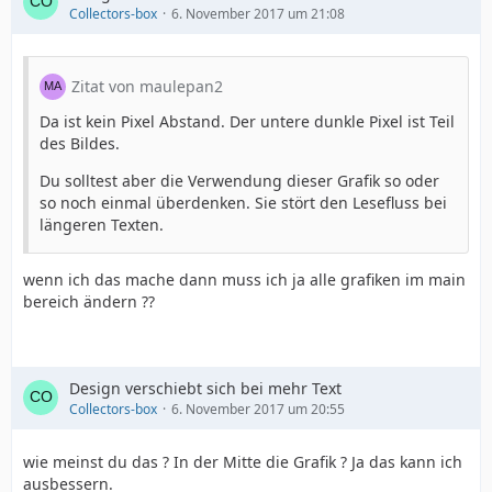
Collectors-box
6. November 2017 um 21:08
.menue_button:hover {
Zitat von maulepan2
background-position:0px -33px;
Da ist kein Pixel Abstand. Der untere dunkle Pixel ist Teil
des Bildes.
}
Du solltest aber die Verwendung dieser Grafik so oder
so noch einmal überdenken. Sie stört den Lesefluss bei
längeren Texten.
#webseite {
wenn ich das mache dann muss ich ja alle grafiken im main
width:960px;
bereich ändern ??
margin:0px auto;
Design verschiebt sich bei mehr Text
Collectors-box
6. November 2017 um 20:55
text-align:center;
wie meinst du das ? In der Mitte die Grafik ? Ja das kann ich
}
ausbessern.