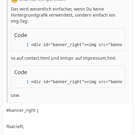
#header {
Das wird wesentlich einfacher, wenn Du keine
Hintergrundgrafik verwendest, sondern einfach ein
width:100%;
img-Tag:
Code
height:241px;
<div id="banner_right"><img src="banner_rig
background:url(header_bg.png) repeat-x;
so auf contact.html und entspr. auf impressum.hml:
margin:0px auto;
Code
<div id="banner_right"><img src="banner_rig
text-align:center;
usw.
}
#banner_right {
#menue_bg{
float:left;
width:100%;