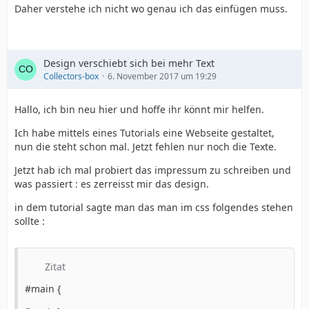
float:left;
Daher verstehe ich nicht wo genau ich das einfügen muss.
width:9px;
Design verschiebt sich bei mehr Text
height:224px;
Collectors-box
6. November 2017 um 19:29
Hallo, ich bin neu hier und hoffe ihr könnt mir helfen.
background:url(infoboxline.png)no-repeat;
Ich habe mittels eines Tutorials eine Webseite gestaltet,
nun die steht schon mal. Jetzt fehlen nur noch die Texte.
}
Jetzt hab ich mal probiert das impressum zu schreiben und
was passiert : es zerreisst mir das design.
#info_left_text {
in dem tutorial sagte man das man im css folgendes stehen
sollte :
float:left;
width:244.5px;
Zitat
#main {
height:224px;