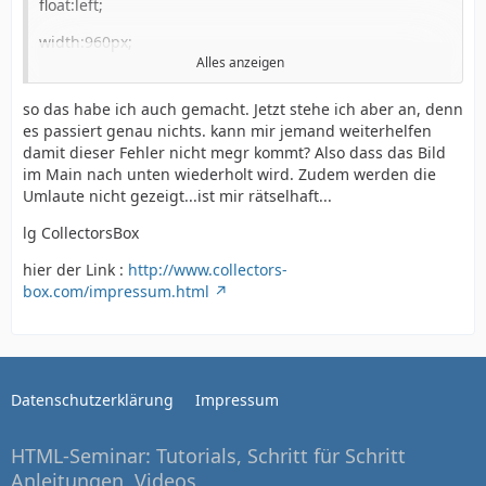
float:left;
width:960px;
text-align:left;
Alles anzeigen
background:url(index_bg.png) repeat-x;
}
so das habe ich auch gemacht. Jetzt stehe ich aber an, denn
clear:both;
es passiert genau nichts. kann mir jemand weiterhelfen
damit dieser Fehler nicht megr kommt? Also dass das Bild
margin:0px;
#info_left_text h1 {
im Main nach unten wiederholt wird. Zudem werden die
}
Umlaute nicht gezeigt...ist mir rätselhaft...
font-size:14px;
lg CollectorsBox
hier der Link :
http://www.collectors-
font-family:Verdana, Geneva, sans-serif;
box.com/impressum.html
font-weight:bold;
color:#000;
Datenschutzerklärung
Impressum
HTML-Seminar: Tutorials, Schritt für Schritt
margin:0px;
Anleitungen, Videos