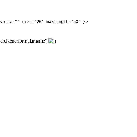
value="" size="20" maxlength="50" />
hiereigenerformularname"