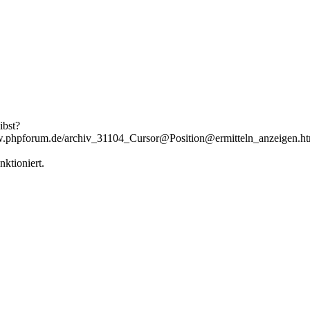
ibst?
/www.phpforum.de/archiv_31104_Cursor@Position@ermitteln_anzeigen.h
ktioniert.