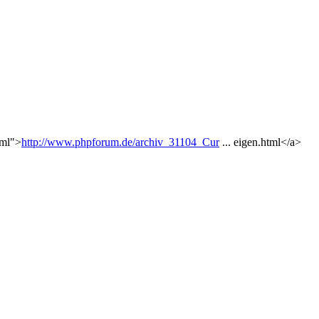
tml">
http://www.phpforum.de/archiv_31104_Cur
... eigen.html</a>