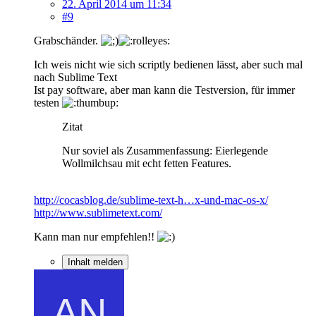
22. April 2014 um 11:34
#9
Grabschänder.
Ich weis nicht wie sich scriptly bedienen lässt, aber such mal
nach Sublime Text
Ist pay software, aber man kann die Testversion, für immer
testen
Zitat
Nur soviel als Zusammenfassung: Eierlegende
Wollmilchsau mit echt fetten Features.
http://cocasblog.de/sublime-text-h…x-und-mac-os-x/
http://www.sublimetext.com/
Kann man nur empfehlen!!
Inhalt melden