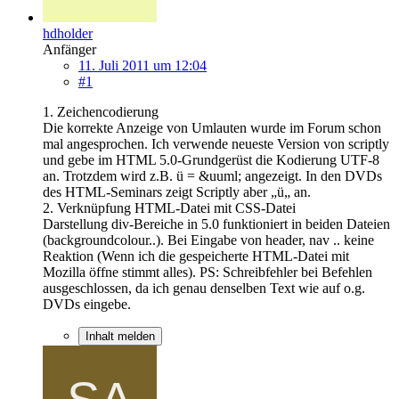
hdholder
Anfänger
11. Juli 2011 um 12:04
#1
1. Zeichencodierung
Die korrekte Anzeige von Umlauten wurde im Forum schon
mal angesprochen. Ich verwende neueste Version von scriptly
und gebe im HTML 5.0-Grundgerüst die Kodierung UTF-8
an. Trotzdem wird z.B. ü = &uuml; angezeigt. In den DVDs
des HTML-Seminars zeigt Scriptly aber „ü„ an.
2. Verknüpfung HTML-Datei mit CSS-Datei
Darstellung div-Bereiche in 5.0 funktioniert in beiden Dateien
(backgroundcolour..). Bei Eingabe von header, nav .. keine
Reaktion (Wenn ich die gespeicherte HTML-Datei mit
Mozilla öffne stimmt alles). PS: Schreibfehler bei Befehlen
ausgeschlossen, da ich genau denselben Text wie auf o.g.
DVDs eingebe.
Inhalt melden