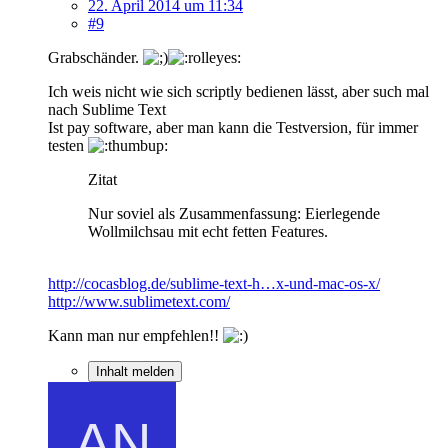
22. April 2014 um 11:34
#9
Grabschänder.
Ich weis nicht wie sich scriptly bedienen lässt, aber such mal
nach Sublime Text
Ist pay software, aber man kann die Testversion, für immer
testen
Zitat
Nur soviel als Zusammenfassung: Eierlegende
Wollmilchsau mit echt fetten Features.
http://cocasblog.de/sublime-text-h…x-und-mac-os-x/
http://www.sublimetext.com/
Kann man nur empfehlen!!
Inhalt melden