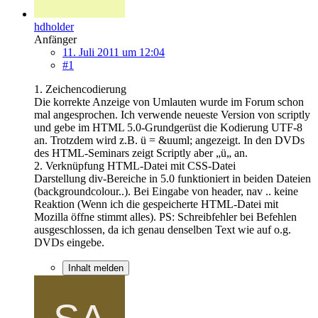
hdholder
Anfänger
11. Juli 2011 um 12:04
#1
1. Zeichencodierung
Die korrekte Anzeige von Umlauten wurde im Forum schon
mal angesprochen. Ich verwende neueste Version von scriptly
und gebe im HTML 5.0-Grundgerüst die Kodierung UTF-8
an. Trotzdem wird z.B. ü = &uuml; angezeigt. In den DVDs
des HTML-Seminars zeigt Scriptly aber „ü„ an.
2. Verknüpfung HTML-Datei mit CSS-Datei
Darstellung div-Bereiche in 5.0 funktioniert in beiden Dateien
(backgroundcolour..). Bei Eingabe von header, nav .. keine
Reaktion (Wenn ich die gespeicherte HTML-Datei mit
Mozilla öffne stimmt alles). PS: Schreibfehler bei Befehlen
ausgeschlossen, da ich genau denselben Text wie auf o.g.
DVDs eingebe.
Inhalt melden