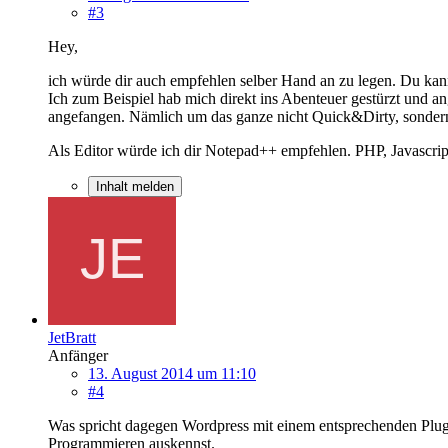
#3
Hey,
ich würde dir auch empfehlen selber Hand an zu legen. Du kanns
Ich zum Beispiel hab mich direkt ins Abenteuer gestürzt und 
angefangen. Nämlich um das ganze nicht Quick&Dirty, sondern 
Als Editor würde ich dir Notepad++ empfehlen. PHP, Javascript
Inhalt melden
JetBratt
Anfänger
13. August 2014 um 11:10
#4
Was spricht dagegen Wordpress mit einem entsprechenden Plugi
Programmieren auskennst.