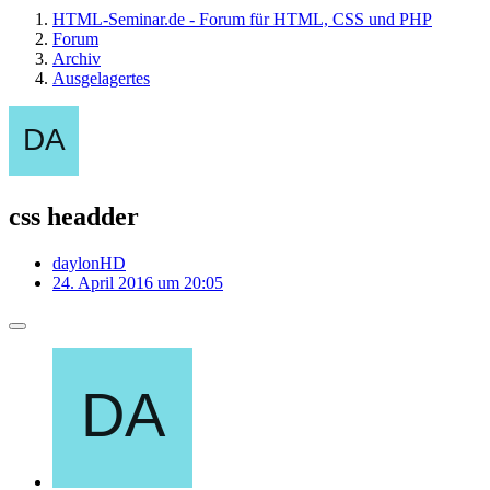
HTML-Seminar.de - Forum für HTML, CSS und PHP
Forum
Archiv
Ausgelagertes
css headder
daylonHD
24. April 2016 um 20:05