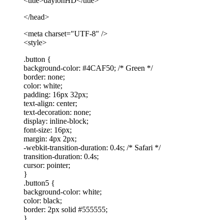
<title>daylonHD</title>
</head>
<meta charset="UTF-8" />
<style>
.button {
background-color: #4CAF50; /* Green */
border: none;
color: white;
padding: 16px 32px;
text-align: center;
text-decoration: none;
display: inline-block;
font-size: 16px;
margin: 4px 2px;
-webkit-transition-duration: 0.4s; /* Safari */
transition-duration: 0.4s;
cursor: pointer;
}
.button5 {
background-color: white;
color: black;
border: 2px solid #555555;
}