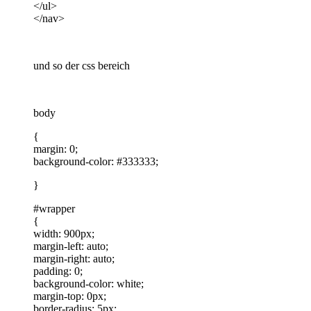
</ul>
</nav>
und so der css bereich
body
{
margin: 0;
background-color: #333333;
}
#wrapper
{
width: 900px;
margin-left: auto;
margin-right: auto;
padding: 0;
background-color: white;
margin-top: 0px;
border-radius: 5px;