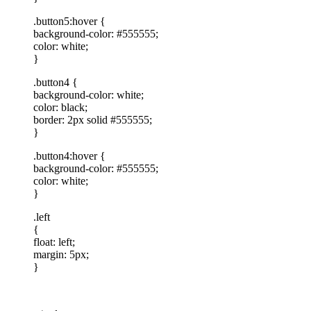
.button5:hover {
background-color: #555555;
color: white;
}
.button4 {
background-color: white;
color: black;
border: 2px solid #555555;
}
.button4:hover {
background-color: #555555;
color: white;
}
.left
{
float: left;
margin: 5px;
}