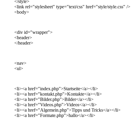
</style>
<link rel="stylesheet" type="text/css" href="style/style.css" />
<body>
<div id="wrapper">
<header>
</header>
<nav>
<ul>
<li><a href="index.php">Startseite</a></li>
<li><a href="kontakt.php">Kontakte</a></li>
<li><a href="Bilder.php">Bilder</a></li>
<li><a href="Videos.php">Videos</a></li>
<li><a href="Algemein.php">Tipps und Tricks</a></li>
<li><a href="Formate.php">hallo</a></li>