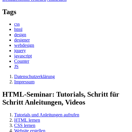
Tags
css
html
design
designer
webdesign
jquery
javascript
Counter
JS
Datenschutzerklärung
Impressum
HTML-Seminar: Tutorials, Schritt für
Schritt Anleitungen, Videos
Tutorials und Anleitungen aufrufen
HTML lernen
CSS lernen
Website erstellen