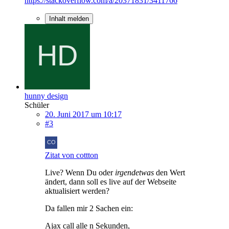
https://stackoverflow.com/a/20371831/3411766
Inhalt melden
hunny design
Schüler
20. Juni 2017 um 10:17
#3
Zitat von cottton
Live? Wenn Du oder
irgendetwas
den Wert
ändert, dann soll es live auf der Webseite
aktualisiert werden?
Da fallen mir 2 Sachen ein:
Ajax call alle n Sekunden,