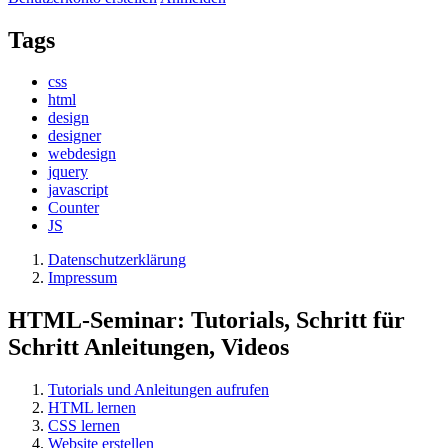
Tags
css
html
design
designer
webdesign
jquery
javascript
Counter
JS
Datenschutzerklärung
Impressum
HTML-Seminar: Tutorials, Schritt für
Schritt Anleitungen, Videos
Tutorials und Anleitungen aufrufen
HTML lernen
CSS lernen
Website erstellen