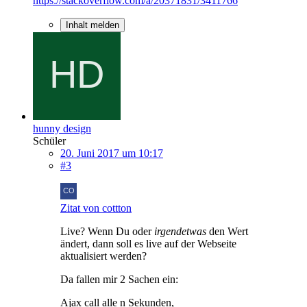
https://stackoverflow.com/a/20371831/3411766
Inhalt melden
hunny design
Schüler
20. Juni 2017 um 10:17
#3
Zitat von cottton
Live? Wenn Du oder
irgendetwas
den Wert
ändert, dann soll es live auf der Webseite
aktualisiert werden?
Da fallen mir 2 Sachen ein:
Ajax call alle n Sekunden,