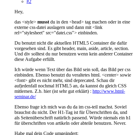
#2
Hey,
das <style>
musst
du in den <head> tag machen oder in eine
externe css-datei auslagern und dann mit <link
rel="stylesheet" src="datei.css"> einbinden.
Du benutzt nicht die aktuellen HTML5 Container die dafür
vorgesehen sind. Es gibt header, main, aside, article, section.
Und div solltest du nur benutzen wenn kein anderer Container
diese Aufgabe erfüllt.
Ich würde wenn Text über das Bild sein soll, das Bild per css
einbinden. Ebenso benutzt du veraltetes html. <center> sowie
<font> gibt es nicht mehr, sind deprecated. Schau dir
aufjedenfall nochmal HTML5 an, da kannst du gleich CSS
mitlernen. Z.b. hier (ist sehr gut erklärt) :
http://www.html-
seminar.de/
Ebenso frage ich mich was du da im css-teil machst. Soviel
brauchst du nicht. Der H1-Tag ist für Überschriften da, und
als Seitenüberschrift natürlich passend. Würde niemals ein h1
für überschriften von artikeln oder abteile benutzen. Never.
Habe mal dein Code umgeändert: