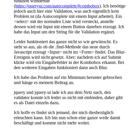
funktion wunderbar
(
https://jqueryui.com/autocomplete/#combobox
). Ich benötige
jedoch auch hier eine Validation, was auch eigentlich kein
Problem ist (da Autocomplete mit einem Input arbeitet). Ein
<select> mit der normalen Liste wird versteckt, anstelle
dessen wird ein Input mit einem Button daneben erzeugt. Ich
habe das Input um den String für die Validation ergänzt.
Leider funktioniert das ganze nicht so wie gewünscht. Es
sieht so aus, als ob die .find-Methode das neue durch
Javascript erzeugt <Input> nicht im <Form> findet. Das Blur-
Erreignis wird nicht gesetzt. Aber: nachdem ich auf Submit
klicke wird ein Eingabefehler in der Kombobox erkannt. Bei
den weiteren Eingaben funktioniert dann auch Blur.
Ich habe das Problem auf ein Minimum herunter gebrochen
und hänge es meinem Beitrag an.
jquery und jquery-ui lade ich aus dem Netz nach, den
validator konnte ich leider so nicht mit einbinden, daher gibt
es als Datei einzeln dazu.
Ich hoffe es findet sich jemand, der mich diesbezüglich
erleuchten kann. Ich bin nun schon eine ganze weile damit
beschäftigt und komme nicht mehr weiter.