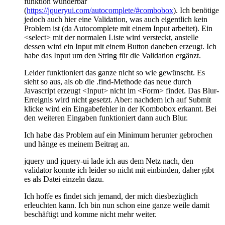
funktion wunderbar
(
https://jqueryui.com/autocomplete/#combobox
). Ich benötige
jedoch auch hier eine Validation, was auch eigentlich kein
Problem ist (da Autocomplete mit einem Input arbeitet). Ein
<select> mit der normalen Liste wird versteckt, anstelle
dessen wird ein Input mit einem Button daneben erzeugt. Ich
habe das Input um den String für die Validation ergänzt.
Leider funktioniert das ganze nicht so wie gewünscht. Es
sieht so aus, als ob die .find-Methode das neue durch
Javascript erzeugt <Input> nicht im <Form> findet. Das Blur-
Erreignis wird nicht gesetzt. Aber: nachdem ich auf Submit
klicke wird ein Eingabefehler in der Kombobox erkannt. Bei
den weiteren Eingaben funktioniert dann auch Blur.
Ich habe das Problem auf ein Minimum herunter gebrochen
und hänge es meinem Beitrag an.
jquery und jquery-ui lade ich aus dem Netz nach, den
validator konnte ich leider so nicht mit einbinden, daher gibt
es als Datei einzeln dazu.
Ich hoffe es findet sich jemand, der mich diesbezüglich
erleuchten kann. Ich bin nun schon eine ganze weile damit
beschäftigt und komme nicht mehr weiter.