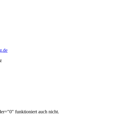
g.de
z
er="0" funktioniert auch nicht.