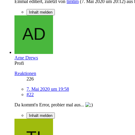
Einmal editiert, zuletzt von
timtim
(
7. Mai 2020 um 20:12
) aus
Inhalt melden
Arne Drews
Profi
Reaktionen
226
7. Mai 2020 um 19:58
#22
Da kommt'n Error, probier mal aus...
Inhalt melden