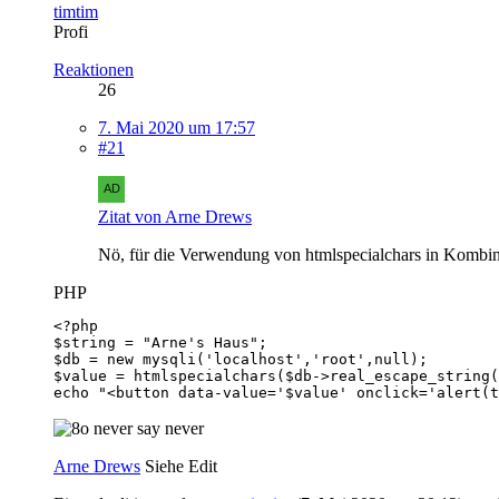
timtim
Profi
Reaktionen
26
7. Mai 2020 um 17:57
#21
Zitat von Arne Drews
Nö, für die Verwendung von htmlspecialchars in Kombina
PHP
echo "<button data-value='$value' onclick='alert(t
never say never
Arne Drews
Siehe Edit