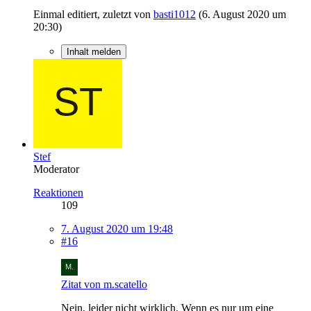
Einmal editiert, zuletzt von
basti1012
(
6. August 2020 um
20:30
)
Inhalt melden
Stef
Moderator
Reaktionen
109
7. August 2020 um 19:48
#16
Zitat von m.scatello
Nein, leider nicht wirklich. Wenn es nur um eine