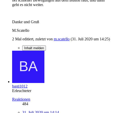
bei schneller Bewegungen aus dem Button raus, und dann
geht es nicht weiter.
Danke und Gruß
M.Scatello
2 Mal editiert, zuletzt von
m.scatello
(
31. Juli 2020 um 14:25
)
Inhalt melden
basti1012
Erleuchteter
Reaktionen
484
31. Juli 2020 um 14:14