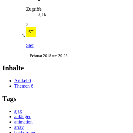
Zugriffe
3,1k
2
Stef
1. Februar 2018 um 20:23
Inhalte
Artikel
0
Themen
6
Tags
ajax
anfänger
animation
array
background