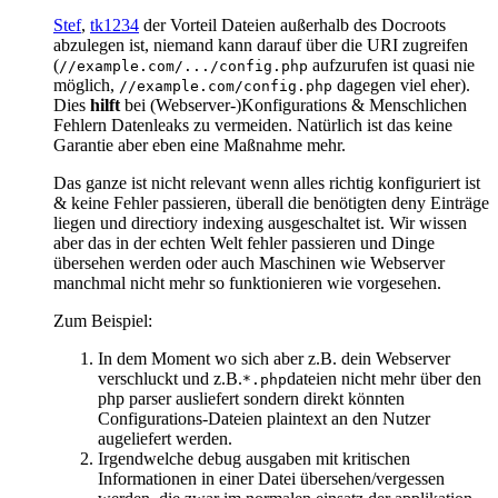
Stef
,
tk1234
der Vorteil Dateien außerhalb des Docroots
abzulegen ist, niemand kann darauf über die URI zugreifen
(
aufzurufen ist quasi nie
//example.com/.../config.php
möglich,
dagegen viel eher).
//example.com/config.php
Dies
hilft
bei (Webserver-)Konfigurations & Menschlichen
Fehlern Datenleaks zu vermeiden. Natürlich ist das keine
Garantie aber eben eine Maßnahme mehr.
Das ganze ist nicht relevant wenn alles richtig konfiguriert ist
& keine Fehler passieren, überall die benötigten deny Einträge
liegen und directiory indexing ausgeschaltet ist. Wir wissen
aber das in der echten Welt fehler passieren und Dinge
übersehen werden oder auch Maschinen wie Webserver
manchmal nicht mehr so funktionieren wie vorgesehen.
Zum Beispiel:
In dem Moment wo sich aber z.B. dein Webserver
verschluckt und z.B.
dateien nicht mehr über den
*.php
php parser ausliefert sondern direkt könnten
Configurations-Dateien plaintext an den Nutzer
augeliefert werden.
Irgendwelche debug ausgaben mit kritischen
Informationen in einer Datei übersehen/vergessen