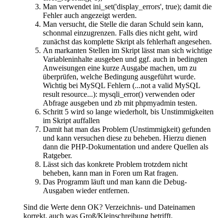
Man verwendet ini_set('display_errors', true); damit die
Fehler auch angezeigt werden.
Man versucht, die Stelle die daran Schuld sein kann,
schonmal einzugrenzen. Falls dies nicht geht, wird
zunächst das komplette Skript als fehlerhaft angesehen.
An markanten Stellen im Skript lässt man sich wichtige
Variableninhalte ausgeben und ggf. auch in bedingten
Anweisungen eine kurze Ausgabe machen, um zu
überprüfen, welche Bedingung ausgeführt wurde.
Wichtig bei MySQL Fehlern (...not a valid MySQL
result resource...): mysqli_error() verwenden oder
Abfrage ausgeben und zb mit phpmyadmin testen.
Schritt 5 wird so lange wiederholt, bis Unstimmigkeiten
im Skript auffallen
Damit hat man das Problem (Unstimmigkeit) gefunden
und kann versuchen diese zu beheben. Hierzu dienen
dann die PHP-Dokumentation und andere Quellen als
Ratgeber.
Lässt sich das konkrete Problem trotzdem nicht
beheben, kann man in Foren um Rat fragen.
Das Programm läuft und man kann die Debug-
Ausgaben wieder entfernen.
Sind die Werte denn OK? Verzeichnis- und Dateinamen
korrekt, auch was Groß/Kleinschreibung betrifft.