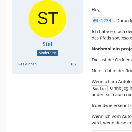
Hey,
tk1234
: Daran li
Ich habe einfach de
des Pfads sowieso e
Stef
Nochmal ein proj
Moderator
Dies ist die Ordner
Reaktionen
109
Nun steht in der R
Wenn ich im Autoloa
. Ohne jegl
Router
ändert sich auch ni
Irgendwie erkennt 
Wenn ich vom Autol
wird, wenn diese exi