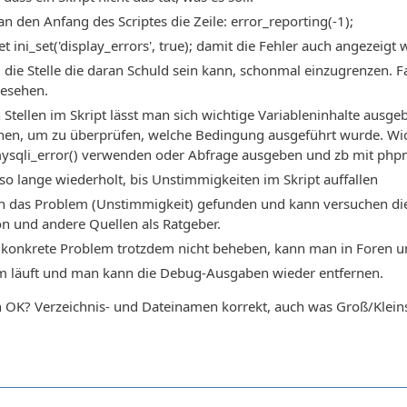
n den Anfang des Scriptes die Zeile: error_reporting(-1);
ini_set('display_errors', true); damit die Fehler auch angezeigt 
die Stelle die daran Schuld sein kann, schonmal einzugrenzen. Fal
gesehen.
Stellen im Skript lässt man sich wichtige Variableninhalte ausg
n, um zu überprüfen, welche Bedingung ausgeführt wurde. Wicht
 mysqli_error() verwenden oder Abfrage ausgeben und zb mit ph
 so lange wiederholt, bis Unstimmigkeiten im Skript auffallen
 das Problem (Unstimmigkeit) gefunden und kann versuchen die
 und andere Quellen als Ratgeber.
s konkrete Problem trotzdem nicht beheben, kann man in Foren u
 läuft und man kann die Debug-Ausgaben wieder entfernen.
 OK? Verzeichnis- und Dateinamen korrekt, auch was Groß/Kleins