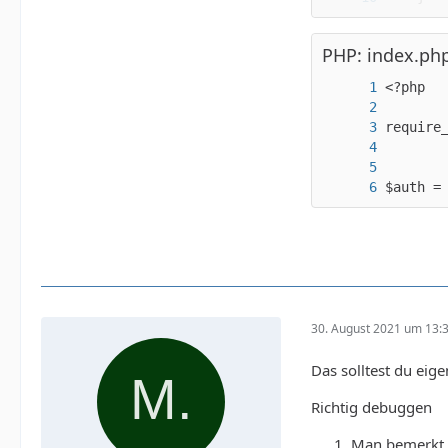
PHP: index.ph
});
$auth =
30. August 2021 um 13:
Das solltest du eige
Richtig debuggen
Man bemerkt, d