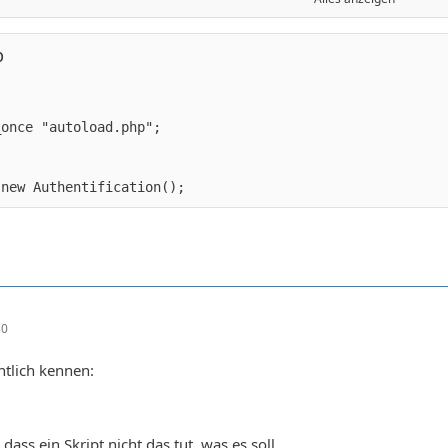
p
 new Authentification();
30
ntlich kennen:
ass ein Skript nicht das tut, was es soll.