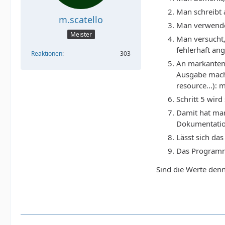
Man schreibt a
m.scatello
Man verwendet 
Meister
Man versucht, 
fehlerhaft an
Reaktionen
303
An markanten 
Ausgabe mache
resource...):
Schritt 5 wird
Damit hat man
Dokumentation
Lässt sich da
Das Programm
Sind die Werte denn