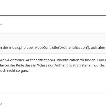
32
n der index.php über App\Controller\Authentification(); aufrufe
er App\Controller\Authentification\Authentification zu finden. Und 
davon die Rede dass in $class nur Authentification stehen würd
auch nicht so ganz …
32