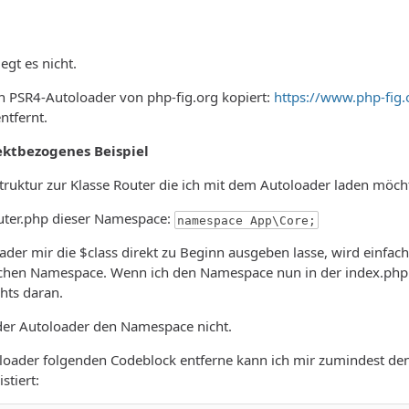
egt es nicht.
n PSR4-Autoloader von php-fig.org kopiert:
https://www.php-fig.
ntfernt.
ektbezogenes Beispiel
struktur zur Klasse Router die ich mit dem Autoloader laden möch
outer.php dieser Namespace:
namespace App\Core;
der mir die $class direkt zu Beginn ausgeben lasse, wird einfac
ichen Namespace. Wenn ich den Namespace nun in der index.php b
chts daran.
der Autoloader den Namespace nicht.
oader folgenden Codeblock entferne kann ich mir zumindest den
stiert: