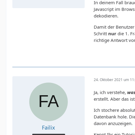
In deinem Fall brau
Javascript im Brow
dekodieren.
Damit der Benutzer 
Schritt
nur
die 1. F
richtige Antwort vo
24. Oktober 2021 um 11
Ja, ich verstehe,
wa
erstellt. Aber das ist
Ich stochere absolut
Datenbank hole. Die
davon anzuzeigen.
Failix
Kennt Ihr ein Tutori