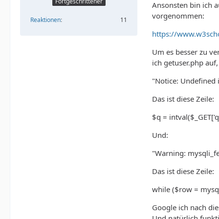
Fortgeschrittener
Ansonsten bin ich a
vorgenommen:
Reaktionen
11
https://www.w3sch
Um es besser zu ver
ich getuser.php au
"Notice: Undefined 
Das ist diese Zeile:
$q = intval($_GET['q'
Und:
"Warning: mysqli_fe
Das ist diese Zeile:
while ($row = mysql
Google ich nach die
Und natürlich funkti