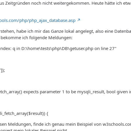
us Zeitgründen noch nicht weitergekommen. Heute hätte ich etwa
ools.com/php/php_ajax_database.asp
stehen, habe ich mir das Ganze lokal angelegt, also eine Daten
f, bekomme ich folgende Meldungen:
index: q in D:\home\tests\php\DB\getuser.php on line 27"
]);
tch_array() expects parameter 1 to be mysqli_result, bool given
i_fetch_array($result)) {
sen Meldungen, finde ich genau mein Beispiel von w3schools.com 
oniert mein lokales Beispiel nicht.