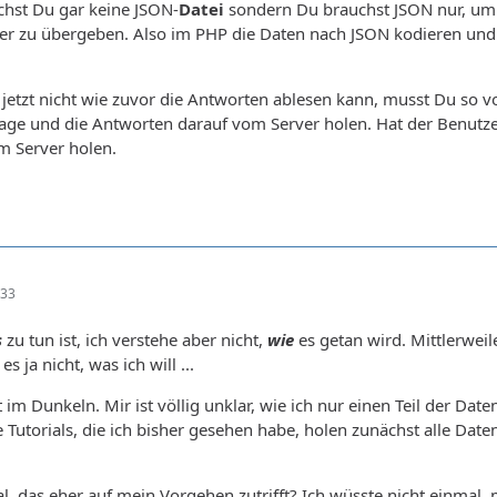
chst Du gar keine JSON-
Datei
sondern Du brauchst JSON nur, um 
ser zu übergeben. Also im PHP die Daten nach JSON kodieren und
jetzt nicht wie zuvor die Antworten ablesen kann, musst Du so vo
rage und die Antworten darauf vom Server holen. Hat der Benutzer
m Server holen.
:33
s
zu tun ist, ich verstehe aber nicht,
wie
es getan wird. Mittlerweil
 es ja nicht, was ich will ...
 im Dunkeln. Mir ist völlig unklar, wie ich nur einen Teil der Dat
 Tutorials, die ich bisher gesehen habe, holen zunächst alle Dat
al, das eher auf mein Vorgehen zutrifft? Ich wüsste nicht einmal, m