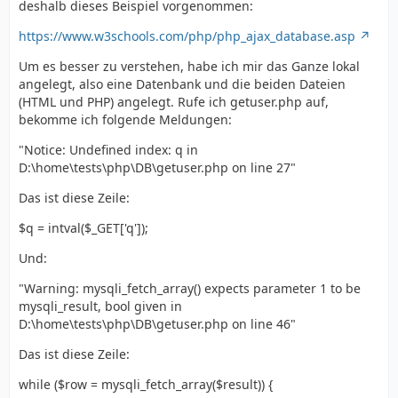
deshalb dieses Beispiel vorgenommen:
https://www.w3schools.com/php/php_ajax_database.asp
Um es besser zu verstehen, habe ich mir das Ganze lokal
angelegt, also eine Datenbank und die beiden Dateien
(HTML und PHP) angelegt. Rufe ich getuser.php auf,
bekomme ich folgende Meldungen:
"Notice: Undefined index: q in
D:\home\tests\php\DB\getuser.php on line 27"
Das ist diese Zeile:
$q = intval($_GET['q']);
Und:
"Warning: mysqli_fetch_array() expects parameter 1 to be
mysqli_result, bool given in
D:\home\tests\php\DB\getuser.php on line 46"
Das ist diese Zeile:
while ($row = mysqli_fetch_array($result)) {