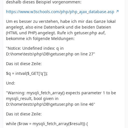
deshalb dieses Beispiel vorgenommen:
https://www.w3schools.com/php/php_ajax_database.asp
Um es besser zu verstehen, habe ich mir das Ganze lokal
angelegt, also eine Datenbank und die beiden Dateien
(HTML und PHP) angelegt. Rufe ich getuser.php auf,
bekomme ich folgende Meldungen:
"Notice: Undefined index: q in
D:\home\tests\php\DB\getuser.php on line 27"
Das ist diese Zeile:
$q = intval($_GET['q']);
Und:
"Warning: mysqli_fetch_array() expects parameter 1 to be
mysqli_result, bool given in
D:\home\tests\php\DB\getuser.php on line 46"
Das ist diese Zeile:
while ($row = mysqli_fetch_array($result)) {