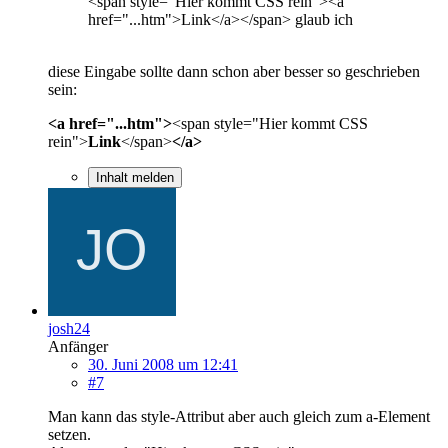
<span style="Hier kommt CSS rein"><a
href="...htm">Link</a></span> glaub ich
diese Eingabe sollte dann schon aber besser so geschrieben
sein:
<a href="...htm">
<span style="Hier kommt CSS
rein">
Link
</span>
</a>
Inhalt melden
josh24
Anfänger
30. Juni 2008 um 12:41
#7
Man kann das style-Attribut aber auch gleich zum a-Element
setzen.