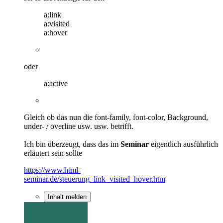
a:link
a:visited
a:hover
oder
a:active
Gleich ob das nun die font-family, font-color, Background,
under- / overline usw. usw. betrifft.
Ich bin überzeugt, dass das im
Seminar
eigentlich ausführlich
erläutert sein sollte
https://www.html-
seminar.de/steuerung_link_visited_hover.htm
Inhalt melden