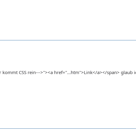
r kommt CSS rein--->"><a href="...htm">Link</a></span> glaub i