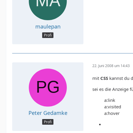
maulepan
Profi
22. Juni 2008 um 14:43
mit
CSS
kannst du d
sei es die Anzeige f
a:link
a:visited
Peter Gedamke
a:hover
Profi