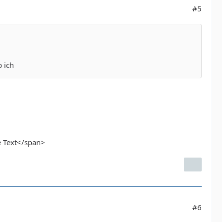
#5
 ich
e Text</span>
#6