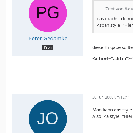
Zitat von &q
das machst du mi
<span style="Hie
Peter Gedamke
diese Eingabe sollt
Profi
<a href="...htm">
30. Juni 2008 um 12:41
Man kann das style-
Also: <a style="Hie