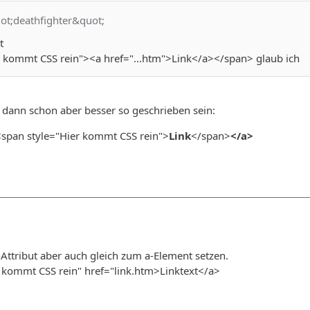
uot;deathfighter&quot;
t
r kommt CSS rein"><a href="...htm">Link</a></span> glaub ich
e dann schon aber besser so geschrieben sein:
<span style="Hier kommt CSS rein">
Link
</span>
</a>
Attribut aber auch gleich zum a-Element setzen.
r kommt CSS rein" href="link.htm>Linktext</a>