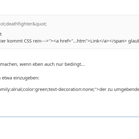
uot;deathfighter&quot;
t
Hier kommt CSS rein--->"><a href="...htm">Link</a></span> glaub
 machen, wenn eben auch nur bedingt...
n etwa einzugeben:
amily:alrial;color:green;text-decoration:none;">der zu umgebend