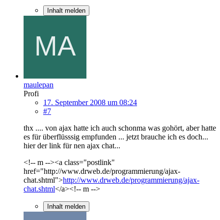
Inhalt melden
maulepan
Profi
17. September 2008 um 08:24
#7
thx .... von ajax hatte ich auch schonma was gohört, aber hatte
es für überflüsssig empfunden ... jetzt brauche ich es doch...
hier der link für nen ajax chat...
<!-- m --><a class="postlink"
href="http://www.drweb.de/programmierung/ajax-
chat.shtml">
http://www.drweb.de/programmierung/ajax-
chat.shtml
</a><!-- m -->
Inhalt melden