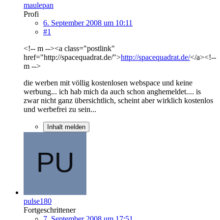
maulepan
Profi
6. September 2008 um 10:11
#1
<!-- m --><a class="postlink"
href="http://spacequadrat.de/">
http://spacequadrat.de/
</a><!--
m -->
die werben mit völlig kostenlosen webspace und keine
werbung... ich hab mich da auch schon anghemeldet.... is
zwar nicht ganz übersichtlich, scheint aber wirklich kostenlos
und werbefrei zu sein...
Inhalt melden
pulse180
Fortgeschrittener
7. September 2008 um 17:51